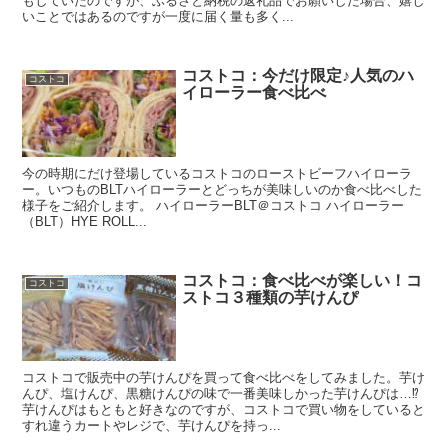
もしていたのですが、ふるさと納税の返礼品でお願いした場合、嬉し
いことではあるのですが一度に届く量も多く...
コストコ：今だけ限定♪人気のハ
コストコ
イローラー食べ比べ
今の時期にだけ登場しているコストコのローストビーフハイローラ
ー。いつものBLTハイローラーとどっちが美味しいのか食べ比べした
様子をご紹介します。 ハイローラーBLT＠コストコ ハイローラー
（BLT）HYE ROLL...
コストコ：食べ比べが楽しい！コ
コストコ
ストコ３種類の芋けんぴ
コストコで販売中の芋けんぴを買って食べ比べをしてみました。芋け
んぴ、塩けんぴ、黒糖けんぴの味で一番美味しかった芋けんぴは…⁉︎
芋けんぴはもともと好きなのですが、コストコで買い物をしていると
すれ違うカートやレジで、芋けんぴを持っ...