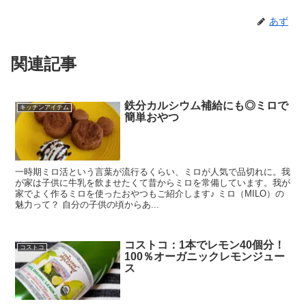
あず
関連記事
鉄分カルシウム補給にも◎ミロで
キッチンアイテム
簡単おやつ
一時期ミロ活という言葉が流行るくらい、ミロが人気で品切れに。我
が家は子供に牛乳を飲ませたくて昔からミロを常備しています。我が
家でよく作るミロを使ったおやつもご紹介します♪ ミロ（MILO）の
魅力って？ 自分の子供の頃からあ...
コストコ：1本でレモン40個分！
コストコ
100％オーガニックレモンジュー
ス