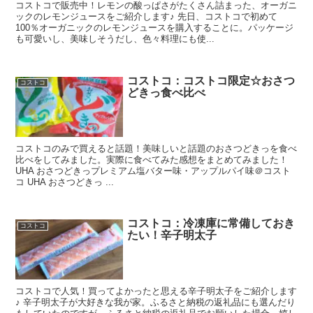
コストコで販売中！レモンの酸っぱさがたくさん詰まった、オーガニ
ックのレモンジュースをご紹介します♪ 先日、コストコで初めて
100％オーガニックのレモンジュースを購入することに。パッケージ
も可愛いし、美味しそうだし、色々料理にも使...
コストコ：コストコ限定☆おさつ
コストコ
どきっ食べ比べ
コストコのみで買えると話題！美味しいと話題のおさつどきっを食べ
比べをしてみました。実際に食べてみた感想をまとめてみました！
UHA おさつどきっプレミアム塩バター味・アップルパイ味＠コスト
コ UHA おさつどきっ ...
コストコ：冷凍庫に常備しておき
コストコ
たい！辛子明太子
コストコで人気！買ってよかったと思える辛子明太子をご紹介します
♪ 辛子明太子が大好きな我が家。ふるさと納税の返礼品にも選んだり