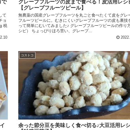
コで
グレープフルーツの皮まで食べる！皮活用レシ
【グレープフルーツピール】
して
無農薬の国産グレープフルーツを丸ごと食べたくて皮をグレ
チョ
フルーツピールに。むきにくいグレープフルーツの皮も裏技
g 税
って簡単にむいてみました♪ グレープフルーツピールの作り
シピ） ちょっぴりほろ苦い、グレープ...
2.10
2022.
コストコ
イ
余った節分豆を美味しく食べ切る♪大豆活用レ