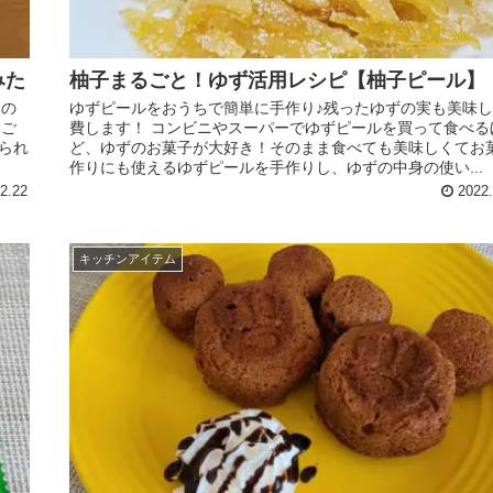
みた
柚子まるごと！ゆず活用レシピ【柚子ピール】
クの
ゆずピールをおうちで簡単に手作り♪残ったゆずの実も美味
をご
費します！ コンビニやスーパーでゆずピールを買って食べる
られ
ど、ゆずのお菓子が大好き！そのまま食べても美味しくてお
作りにも使えるゆずピールを手作りし、ゆずの中身の使い...
2.22
2022.
キッチンアイテム