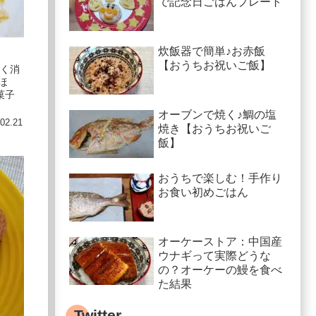
で記念日ごはんプレート
炊飯器で簡単♪お赤飯
【おうちお祝いご飯】
しく消
ほ
菓子
オーブンで焼く♪鯛の塩
02.21
焼き【おうちお祝いご
飯】
おうちで楽しむ！手作り
お食い初めごはん
オーケーストア：中国産
ウナギって実際どうな
の？オーケーの鰻を食べ
た結果
Twitter