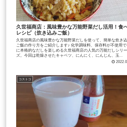
久世福商店：風味豊かな万能野菜だし活用！食
レシピ（炊き込みご飯）
久世福商店の風味豊かな万能野菜だしを使って、簡単な炊き
ご飯の作り方をご紹介します♪ 化学調味料、保存料が不使用で
に本格的なだしを楽しめる久世福商店の人気の万能だしシリ
ズ。今回は乾燥させたキャベツ、にんにく、にんじん、玉...
2022.0
コストコ