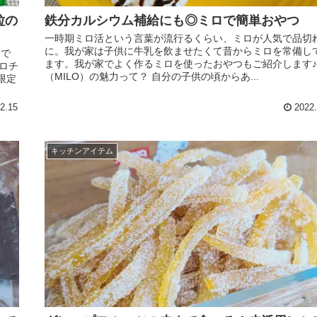
粒の
鉄分カルシウム補給にも◎ミロで簡単おやつ
一時期ミロ活という言葉が流行るくらい、ミロが人気で品切
に。我が家は子供に牛乳を飲ませたくて昔からミロを常備し
コで
ます。我が家でよく作るミロを使ったおやつもご紹介します♪
ロチ
（MILO）の魅力って？ 自分の子供の頃からあ...
限定
2.15
2022.
キッチンアイテム