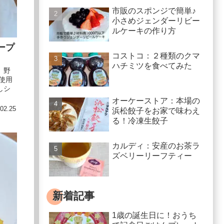
市販のスポンジで簡単♪
小さめジェンダーリビー
ルケーキの作り方
ープ
コストコ：２種類のクマ
ハチミツを食べてみた
。野
使用
しシ
オーケーストア：本場の
02.25
浜松餃子をお家で味わえ
る！冷凍生餃子
カルディ：安産のお茶ラ
ズベリーリーフティー
新着記事
1歳の誕生日に！おうち