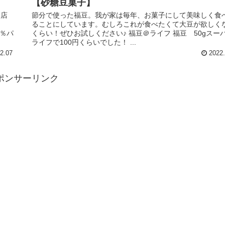
【砂糖豆菓子】
お店
節分で使った福豆。我が家は毎年、お菓子にして美味しく食
ま
ることにしています。むしろこれが食べたくて大豆が欲しく
0％パ
くらい！ぜひお試しください♪ 福豆＠ライフ 福豆 50gスー
ライフで100円くらいでした！ ...
2.07
2022.
ポンサーリンク