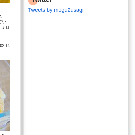
Tweets by mogu2usagi
れ
てい
 ミロ
02.14