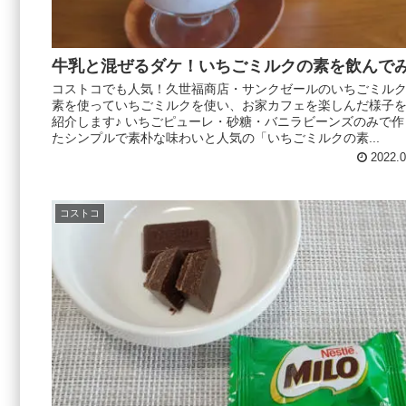
牛乳と混ぜるダケ！いちごミルクの素を飲んで
コストコでも人気！久世福商店・サンクゼールのいちごミル
素を使っていちごミルクを使い、お家カフェを楽しんだ様子
紹介します♪ いちごピューレ・砂糖・バニラビーンズのみで作
たシンプルで素朴な味わいと人気の「いちごミルクの素...
2022.0
コストコ