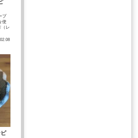
ピ
ープ
を使
方（レ
02.08
シピ