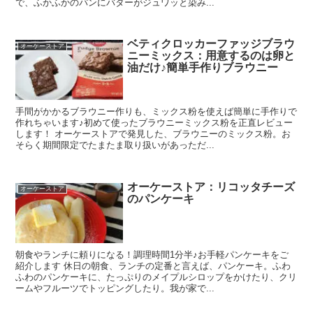
で、ふかふかのパンにバターがジュワッと染み...
ベティクロッカーファッジブラウ
オーケーストア
ニーミックス：用意するのは卵と
油だけ♪簡単手作りブラウニー
手間がかかるブラウニー作りも、ミックス粉を使えば簡単に手作りで
作れちゃいます♪初めて使ったブラウニーミックス粉を正直レビュー
します！ オーケーストアで発見した、ブラウニーのミックス粉。お
そらく期間限定でたまたま取り扱いがあっただ...
オーケーストア：リコッタチーズ
オーケーストア
のパンケーキ
朝食やランチに頼りになる！調理時間1分半♪お手軽パンケーキをご
紹介します 休日の朝食、ランチの定番と言えば、パンケーキ。ふわ
ふわのパンケーキに、たっぷりのメイプルシロップをかけたり、クリ
ームやフルーツでトッピングしたり。我が家で...