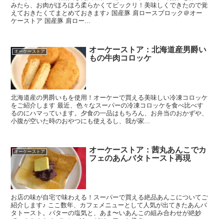
みたら、お肉がほろほろ柔らかくてビックリ！美味しくできたので覚
えておきたくてまとめておきます♪ 国産豚 肩ロースブロック＠オー
ケーストア 国産豚 肩ロー...
オーケーストア：北海道産男爵い
オーケーストア
もの牛肉コロッケ
北海道産の男爵いもを使用！オーケーで買える美味しい冷凍コロッケ
をご紹介します 最近、色々なスーパーの冷凍コロッケを食べ比べす
るのにハマっています。夕食の一品はもちろん、お弁当のおかずや、
小腹が空いた時のおやつにも使えるし、我が家...
オーケーストア：茜丸あんこでカ
オーケーストア
フェのあんバタトースト再現
お店の味が自宅で味わえる！スーパーで買える絶品あんこについてご
紹介します♪ ここ数年、カフェメニューとして人気が出てきたあんバ
タトースト。バターの塩気と、あま〜いあんこの組み合わせが絶妙