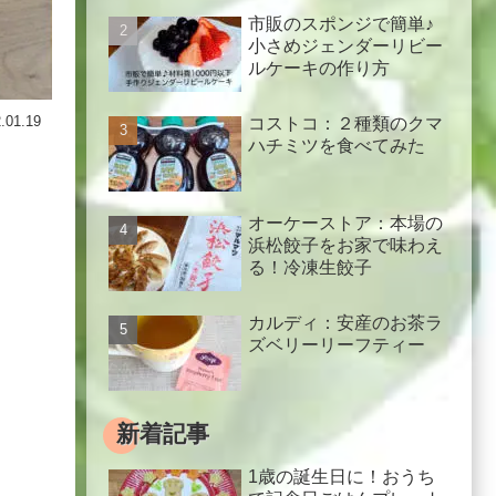
市販のスポンジで簡単♪
小さめジェンダーリビー
ルケーキの作り方
.01.19
コストコ：２種類のクマ
ハチミツを食べてみた
オーケーストア：本場の
浜松餃子をお家で味わえ
る！冷凍生餃子
カルディ：安産のお茶ラ
ズベリーリーフティー
新着記事
1歳の誕生日に！おうち