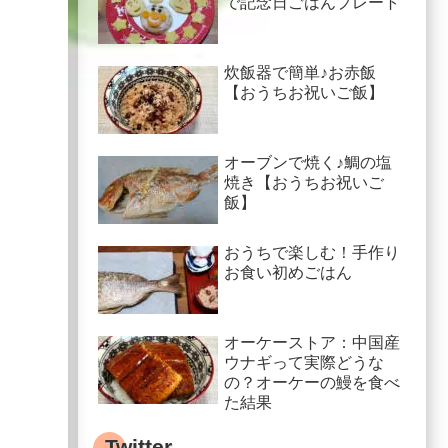
で記念日ごはんプレート
炊飯器で簡単♪お赤飯
【おうちお祝いご飯】
オーブンで焼く♪鯛の塩
焼き【おうちお祝いご
飯】
おうちで楽しむ！手作り
お食い初めごはん
オーケーストア：中国産
ウナギって実際どうな
の？オーケーの鰻を食べ
た結果
Twitter