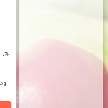
ー/香
3g