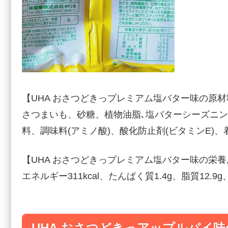
【UHA おさつどきっプレミアム塩バター味の原材
さつまいも、砂糖、植物油脂､塩バターシーズニン
料、調味料(アミノ酸)、酸化防止剤(ビタミンE)、
【UHA おさつどきっプレミアム塩バター味の栄養成
エネルギー311kcal、たんぱく質1.4g、脂質12.9g
UHA おさつどきっアップルパイ