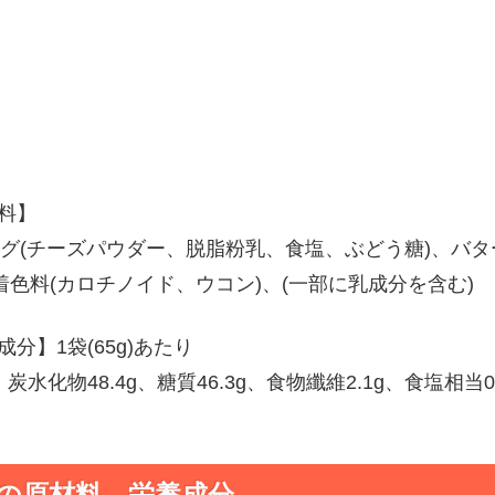
料】
グ(チーズパウダー、脱脂粉乳、食塩、ぶどう糖)、バタ
着色料(カロチノイド、ウコン)、(一部に乳成分を含む)
分】1袋(65g)あたり
、炭水化物48.4g、糖質46.3g、食物纖維2.1g、食塩相当0.
味の原材料、栄養成分