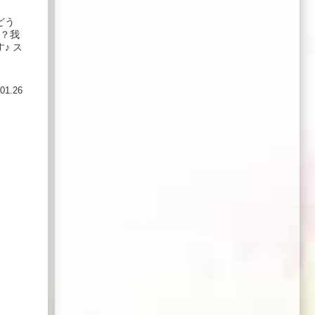
どう
か？我
♪ ス
01.26