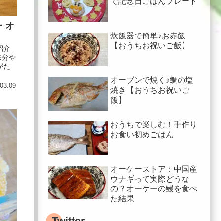
で記念日ごはんプレート
・オ
炊飯器で簡単♪お赤飯
【おうちお祝いご飯】
紹介
鉄分や
がた
オーブンで焼く♪鯛の塩
03.09
焼き【おうちお祝いご
飯】
おうちで楽しむ！手作り
お食い初めごはん
オーケーストア：中国産
ウナギって実際どうな
の？オーケーの鰻を食べ
た結果
Twitter