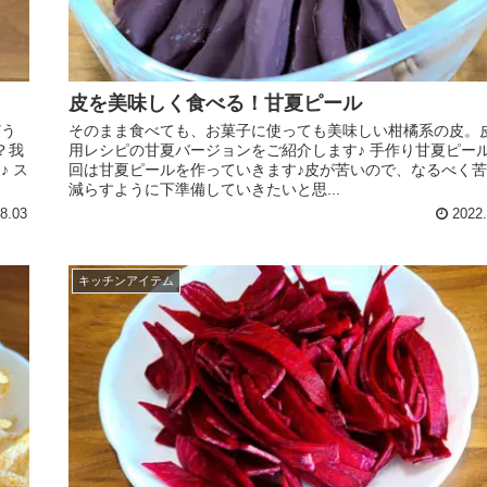
皮を美味しく食べる！甘夏ピール
どう
そのまま食べても、お菓子に使っても美味しい柑橘系の皮。
？我
用レシピの甘夏バージョンをご紹介します♪ 手作り甘夏ピール
 ス
回は甘夏ピールを作っていきます♪皮が苦いので、なるべく
減らすように下準備していきたいと思...
8.03
2022.
キッチンアイテム